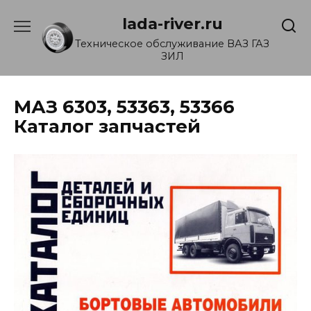
Перейти
lada-river.ru
к
содержанию
Техническое обслуживание ВАЗ ГАЗ
ЗИЛ
МАЗ 6303, 53363, 53366
Каталог запчастей