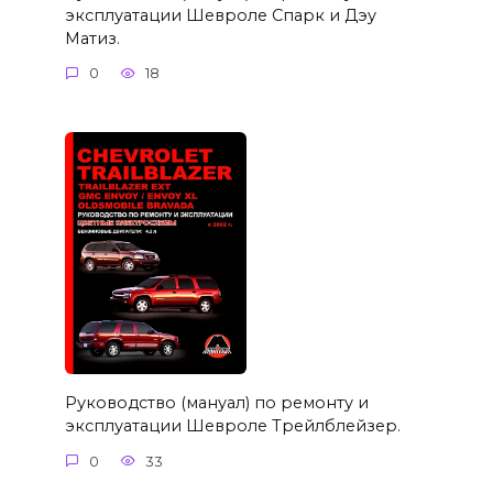
эксплуатации Шевроле Спарк и Дэу
Матиз.
0
18
Руководство (мануал) по ремонту и
эксплуатации Шевроле Трейлблейзер.
0
33