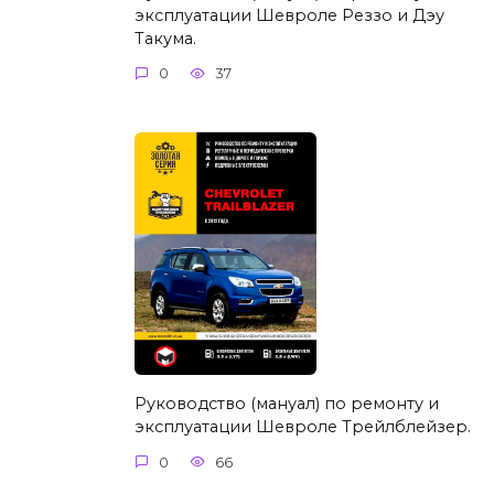
эксплуатации Шевроле Реззо и Дэу
Такума.
0
37
Руководство (мануал) по ремонту и
эксплуатации Шевроле Трейлблейзер.
0
66