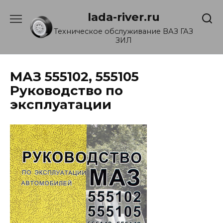
Перейти
lada-river.ru
к
содержанию
Техническое обслуживание ВАЗ ГАЗ
ЗИЛ
МАЗ 555102, 555105
Руководство по
эксплуатации