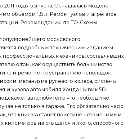
по 2011 годы выпуска. Оснащалась модель
м объемом 1,8 л. Ремонт узлов и агрегатов
уатации. Рекомендации по ТО. Схемы
 популярнейшего московского
является подробным техническим изданием
у профессиональных механиков, составлявших
ателю о том, как осуществить большинство
тике и ремонте по устранению неполадок
миссии, механизма рулевого колеса, системы
я и кузова автомобиля Хонда Цивик 5D.
подскажет автолюбителю что необходимо
чае не только в гараже. Его обязательно надо
 так, что книжка станет поистине незаменимым
их километров не отыщется никого, способного