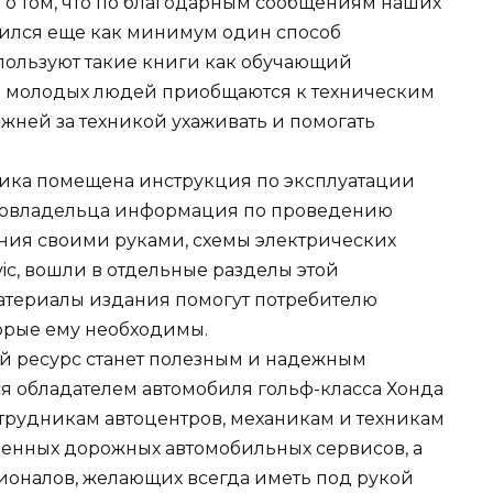
 о том, что по благодарным сообщениям наших
вился еще как минимум один способ
пользуют такие книги как обучающий
во молодых людей приобщаются к техническим
жней за техникой ухаживать и помогать
ника помещена инструкция по эксплуатации
втовладельца информация по проведению
ния своими руками, схемы электрических
ic, вошли в отдельные разделы этой
атериалы издания помогут потребителю
торые ему необходимы.
 ресурс станет полезным и надежным
ся обладателем автомобиля гольф-класса Хонда
отрудникам автоцентров, механикам и техникам
ленных дорожных автомобильных сервисов, а
ионалов, желающих всегда иметь под рукой