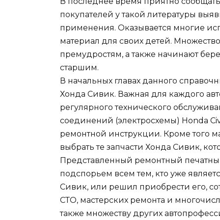
В последнее время приятно сообщать
покупателей у такой литературы выя
применения. Оказывается многие ис
материал для своих детей. Множест
премудростям, а также начинают бере
старшим.
В начальных главах данного справоч
Хонда Сивик. Важная для каждого а
регулярного технического обслужива
соединений (электросхемы) Honda Civ
ремонтной инструкции. Кроме того м
выбрать те запчасти Хонда Сивик, ко
Представленный ремонтный печатный
подспорьем всем тем, кто уже являет
Сивик, или решил приобрести его, с
СТО, мастерских ремонта и многочис
также множеству других автопрофесс