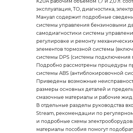
K20A рабочим объемом 1,7 и 2,0 л. соо
эксплуатация, ТО, диагностика, элект
Мануал содержит подробные сведени
системы управления бензиновыми дв
самодиагностики системы управлени
регулировке и ремонту механических
элементов тормозной системы (включа
системы DPS (системы подключения 
Подробно рассмотрены процедуры пр
системы ABS (антиблокировочной сис
Приведены возможные неисправности
размеры основных деталей и предел
смазочные материалы и рабочие жид
В отдельные разделы руководства вх
Stream, рекомендации по регулярно
и подробные схемы электрооборудова
материалы пособия помогут подобрат