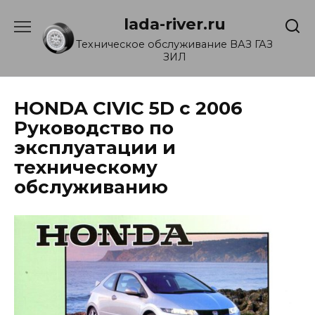
Перейти
lada-river.ru
к
содержанию
Техническое обслуживание ВАЗ ГАЗ
ЗИЛ
HONDA CIVIC 5D с 2006
Руководство по
эксплуатации и
техническому
обслуживанию