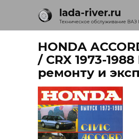
Перейти
lada-river.ru
к
содержанию
Техническое обслуживание ВАЗ 
HONDA ACCORD 
/ CRX 1973-198
ремонту и экс