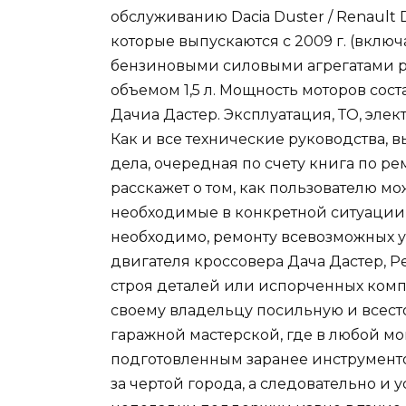
обслуживанию Dacia Duster / Renault Du
которые выпускаются с 2009 г. (вклю
бензиновыми силовыми агрегатами раб
объемом 1,5 л. Мощность моторов состав
Дачиа Дастер. Эксплуатация, ТО, эле
Как и все технические руководства,
дела, очередная по счету книга по р
расскажет о том, как пользователю м
необходимые в конкретной ситуации 
необходимо, ремонту всевозможных уз
двигателя кроссовера Дача Дастер, Р
строя деталей или испорченных комп
своему владельцу посильную и всест
гаражной мастерской, где в любой м
подготовленным заранее инструменто
за чертой города, а следовательно и