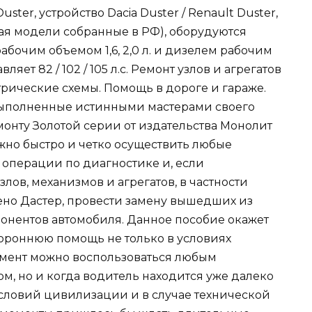
ster, устройство Dacia Duster / Renault Duster,
чая модели собранные в РФ), оборудуются
очим объемом 1,6, 2,0 л. и дизелем рабочим
ляет 82 / 102 / 105 л.с. Ремонт узлов и агрегатов
ктрические схемы. Помощь в дороге и гараже.
 выполненные истинными мастерами своего
емонту Золотой серии от издательства Монолит
ожно быстро и четко осуществить любые
операции по диагностике и, если
лов, механизмов и агрегатов, в частности
ено Дастер, провести замену вышедших из
онентов автомобиля. Данное пособие окажет
ороннюю помощь не только в условиях
омент можно воспользоваться любым
м, но и когда водитель находится уже далеко
 условий цивилизации и в случае технической