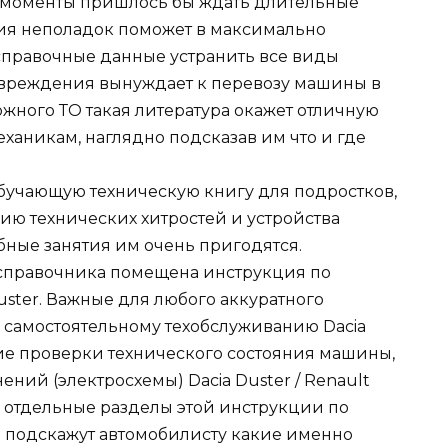
 моменты пришлось бы ждать длительные
ия неполадок поможет в максимально
справочные данные устранить все виды
овреждения вынуждает к перевозу машины в
ожного ТО такая литература окажет отличную
ханикам, наглядно подсказав им что и где
обучающую техническую книгу для подростков,
ию технических хитростей и устройства
бные занятия им очень пригодятся.
 справочника помещена инструкция по
Duster. Важные для любого аккуратного
 самостоятельному техобслуживанию Dacia
кие проверки технического состояния машины,
ний (электросхемы) Dacia Duster / Renault
в отдельные разделы этой инструкции по
и подскажут автомобилисту какие именно