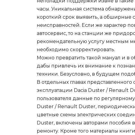
неполадки поддержки извне в такие
часы. Уникальная система обнаружен
короткий срок выявить, а обширные 
неисправностей. Если же характер п
автосервис, то на станции же придор
рекомендательную услугу местным ме
необходимо скорректировать.
Можно превратить такой мануал и в 
дабы привлечь их внимание к познан
техники. Безусловно, в будущем подо
В отдельных главах представленного
эксплуатации Dacia Duster / Renault 
пользователя данные по регулярному
Duster / Renault Duster, периодичес
цветные схемы электрических соедине
Duster, включены авторами пособия 
ремонту. Кроме того материалы книг