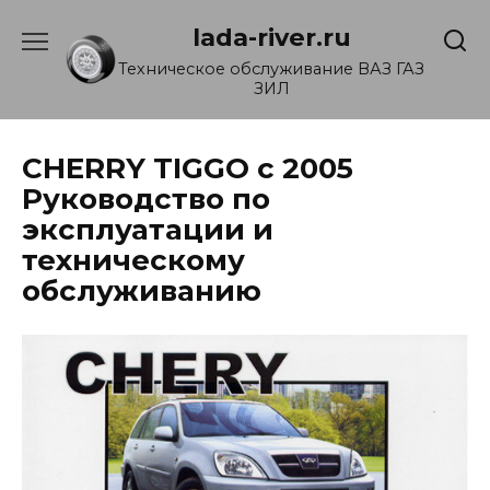
Перейти
lada-river.ru
к
содержанию
Техническое обслуживание ВАЗ ГАЗ
ЗИЛ
CHERRY TIGGO с 2005
Руководство по
эксплуатации и
техническому
обслуживанию