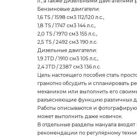
л., а также дизельными двигателями ра
Бензиновые двигатели:
1,6 TS / 1598 см3 112/120 л.с.,
1,8 TS / 1747 см3 144 л.с.,
2,0 TS / 1970 см3 155 л.с.,
2,5 TS / 2492 см3 190 л.с.
Дизельные двигатели:
1,9 JTD / 1910 см3 105 л.с.,
2,4 JTD / 2387 см3 136 л.с.
Цель настоящего пособия стать прост
грамотно обсудить и спланировать 
механиком или выполнить его своим
разъясняющие функцию различных де
Работы описываются и фотографируютс
может выполнить даже новичок.
В отдельные разделы мануала входят 
рекомендации по регулярному техни