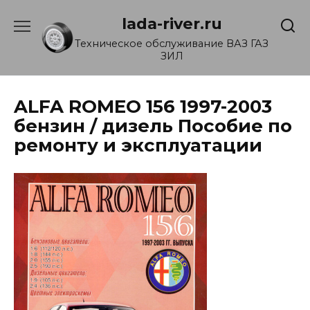
Перейти
lada-river.ru
к
содержанию
Техническое обслуживание ВАЗ ГАЗ
ЗИЛ
ALFA ROMEO 156 1997-2003
бензин / дизель Пособие по
ремонту и эксплуатации