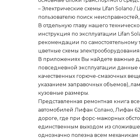
основные блоки транспортного средс
– Электрические схемы Lifan Solano / 
пользователю поиск неисправностей
В отдельную главу нашего техническ
инструкция по эксплуатации Lifan Sola
рекомендации по самостоятельному 
цветные схемы электрооборудования (эл
В приложениях Вы найдете важные д
повседневной эксплуатации данные 
качественных горюче-смазочных веще
указанием заправочных объемов), лам
кузовные размеры.
Представленная ремонтная книга вс
автомобилей Лифан Солано, Лифан 620 
дороге, где при форс-мажорных обст
единственным выходом из сложившег
однозначно полезна всем механикам