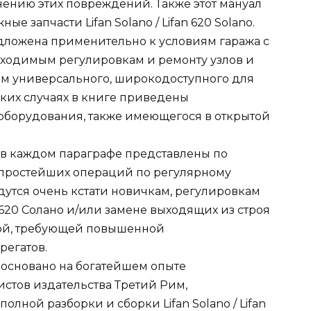
ению этих повреждений. Также этот мануал
 запчасти Lifan Solano / Lifan 620 Solano.
дложена применительно к условиям гаража с
обходимым регулировкам и ремонту узлов и
ем универсального, широкодоступного для
дких случаях в книге приведены
борудования, также имеющегося в открытой
и в каждом параграфе представлены по
 простейших операций по регулярному
утся очень кстати новичкам, регулировкам
620 Солано и/или замене выходящих из строя
ной, требующей повышенной
регатов.
основано на богатейшем опыте
тов издательства Третий Рим,
олной разборки и сборки Lifan Solano / Lifan