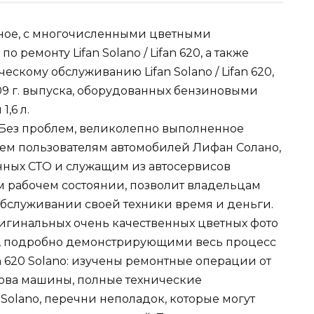
ое, с многочисленными цветными
ремонту Lifan Solano / Lifan 620, а также
ескому обслуживанию Lifan Solano / Lifan 620,
 2009 г. выпуска, оборудованных бензиновыми
,6 л.
т Без проблем, великолепно выполненное
сем пользователям автомобилей Лифан Солано,
нных СТО и служащим из автосервисов
 рабочем состоянии, позволит владельцам
обслуживании своей техники время и деньги.
игинальных очень качественных цветных фото
, подробно демонстрирующими весь процесс
an 620 Solano: изучены ремонтные операции от
зова машины, полные технические
20 Solano, перечни неполадок, которые могут