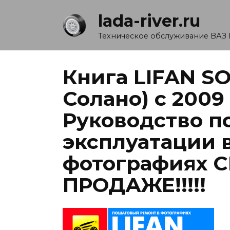
Перейти
lada-river.ru
к
содержанию
Техническое обслуживание ВАЗ 
Книга LIFAN S
Солано) с 2009
Руководство п
эксплуатации 
фотографиях 
ПРОДАЖЕ!!!!!