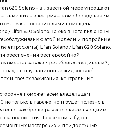
тва
Lifan 620 Solano – в известной мере упрощают
, возникших в электрическом оборудовании
ого мануала составителями помещена
no / Lifan 620 Solano. Также в него включены
техобслуживанию этой модели и подробные
ектросхемы) Lifan Solano / Lifan 620 Solano.
ля обеспечения бесперебойной
о моментах затяжки резьбовых соединений,
ствах, эксплуатационных жидкостях (с
пах и свечах зажигания, контрольные
есторонне поможет всем владельцам
не только в гараже, но и будет полезно в
оятельствах брошюра часто окажется одним
ося положения. Также книга будет
 ремонтных мастерских и придорожных