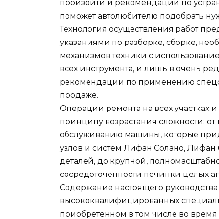
произойти и рекомендации по устран
поможет автолюбителю подобрать нужные
Технология осуществления работ пре
указаниями по разборке, сборке, не
механизмов техники с использовани
всех инструмента, и лишь в очень ре
рекомендации по применению спецо
продаже.
Операции ремонта на всех участках 
принципу возрастания сложности: от
обслуживанию машины, которые прид
узлов и систем Лифан Солано, Лифан 
деталей, до крупной, полномасштаб
сосредоточенности починки целых аг
Содержание настоящего руководства 
высококвалифицированных специалис
приобретенном в том числе во время п