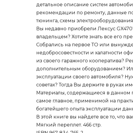
детальное описание систем автомоби
рекомендации по ремонту, данные п
тюнинга, схемы электрооборудования
Вы недавно приобрели Лексус GX470? 
владельцем? Хотите знать все его п
Собрались на первое ТО или вынужде
недобросовестности и халатности оф
из своего гаражного кооператива? Р
дополнительным оборудованием? Или
эксплуатации своего автомобиля? Ну
советах? Тогда Вы держите в руках и
Материалы, содержащиеся в данном по
самое главное, применимой на практ
богатейшего опыта эксплуатации дан
В этой книге вы найдете все то, что ва
Мягкий переплет. 466 стр.
ISBN 967-834-765-2