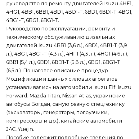
руководство по ремонту двигателей Isuzu 4HF1,
4HG1, 4BB1, 6ВВ1, 4BD1, 4ВD1-Т, 6BD1, 6ВD1-Т, 4BG1,
4BG1-T, 6BG1, 6BG1-T.
Руководство по эксплуатации, ремонту и
техническому обслуживанию дизельных
двигателей Isuzu 4BB1 (3,6 л.), 4BD1, 4ВВ1-Т (3,9
л.), 4BG1, 4BG1-T (4,3 л.), 4HF1 (4,3 л.), 4HG1 (4,6 л.),
6ВВ1 (5,4 л.), 6BD1, 6ВD1-Т (5,8 л.), 6BG1, 6BG1-T
(6,5.л.). Пошаговое описание процедур.
Модификации данных силовых агрегатов
устанавливались на автомобили Isuzu Elf, Isuzu
Forward, Mazda Titan, Nissan Atlas, украинские
автобусы Богдан, самую разную спецтехнику
(экскаваторы, генераторы, погрузчики,
компрессоры и др.), китайские автомобили
JAC, Yuejin.
Пособие содержит подробные сведения по