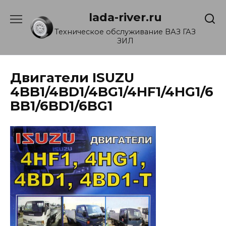
Перейти
lada-river.ru
к
содержанию
Техническое обслуживание ВАЗ ГАЗ
ЗИЛ
Двигатели ISUZU
4BB1/4BD1/4BG1/4HF1/4HG1/6
BB1/6BD1/6BG1