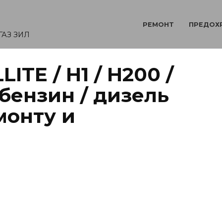
РЕМОНТ
ПРЕДОХ
ГАЗ ЗИЛ
ITE / H1 / H200 /
бензин / дизель
монту и