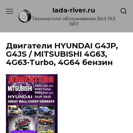
Перейти
lada-river.ru
к
содержанию
Техническое обслуживание ВАЗ ГАЗ
ЗИЛ
Двигатели HYUNDAI G4JP,
G4JS / MITSUBISHI 4G63,
4G63-Turbo, 4G64 бензин