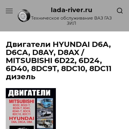
Перейти
lada-river.ru
к
содержанию
Техническое обслуживание ВАЗ ГАЗ
ЗИЛ
Двигатели HYUNDAI D6A,
D6CA, D8AY, D8AX /
MITSUBISHI 6D22, 6D24,
6D40, 8DC9T, 8DC10, 8DC11
дизель