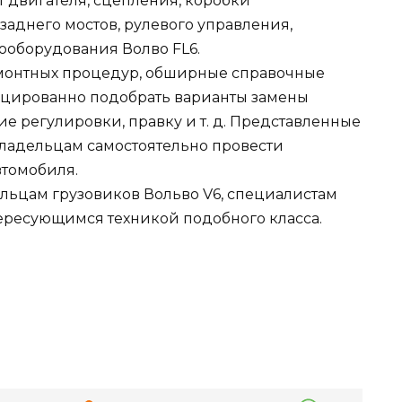
 двигателя, сцепления, коробки
аднего мостов, рулевого управления,
ооборудования Волво FL6.
монтных процедур, обширные справочные
цированно подобрать варианты замены
ие регулировки, правку и т. д. Представленные
овладельцам самостоятельно провести
втомобиля.
ельцам грузовиков Вольво V6, специалистам
тересующимся техникой подобного класса.