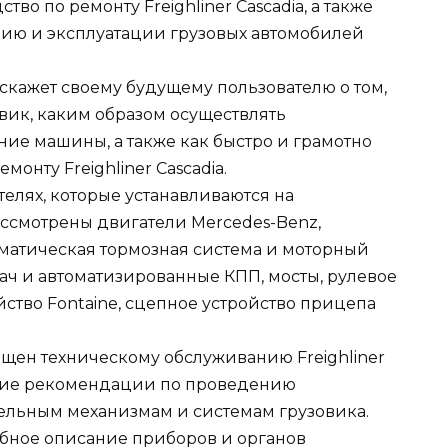
о по ремонту Freighliner Casсadia, а также
ию и эксплуатации грузовых автомобилей
кажет своему будущему пользователю о том,
вик, каким образом осуществлять
ие машины, а также как быстро и грамотно
онту Freighliner Casсadia.
елях, которые устанавливаются на
ассмотрены двигатели Mercedes-Benz,
пневматическая тормозная система и моторный
ач и автоматизированные КПП, мосты, рулевое
ство Fontaine, сцепное устройство прицепа
щен техническому обслуживанию Freighliner
бщие рекомендации по проведению
дельным механизмам и системам грузовика.
бное описание приборов и органов