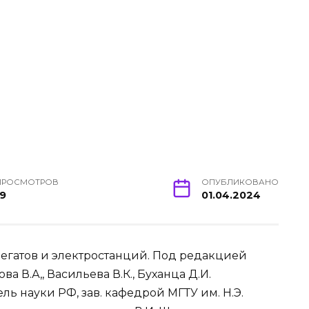
ПРОСМОТРОВ
ОПУБЛИКОВАНО
19
01.04.2024
егатов и электростанций. Под редакцией
ва В.А,, Васильева В.К., Буханца Д.И.
ель науки РФ, зав. кафедрой МГТУ им. Н.Э.