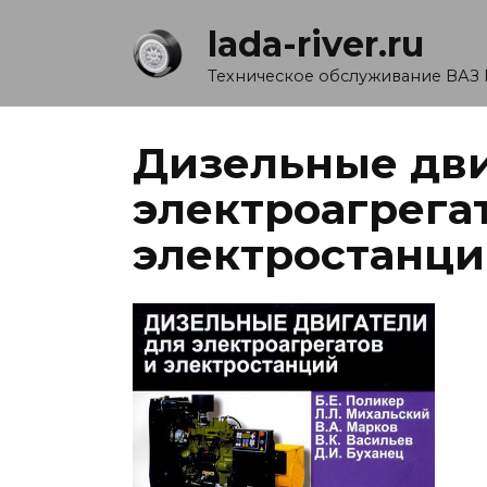
Перейти
lada-river.ru
к
содержанию
Техническое обслуживание ВАЗ 
Дизельные дви
электроагрега
электростанц