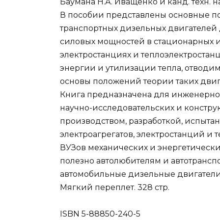
Баумана Н.А. Иващенко и канд. техн. на
В пособии представлены основные п
транспортных дизельных двигателей 
силовых мощностей в стационарных и
электростанциях и теплоэлектроста
энергии и утилизации тепла, отводи
основы положений теории таких двиг
Книга предназначена для инженерно
научно-исследовательских и конструк
производством, разработкой, испыта
электроагрегатов, электростанций и т
ВУЗов механических и энергетически
полезно автолюбителям и автотранс
автомобильные дизельные двигатели
Мягкий переплет. 328 стр.
ISBN 5-88850-240-5