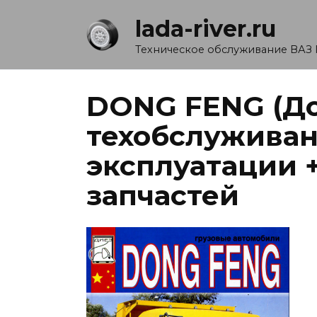
Перейти
lada-river.ru
к
содержанию
Техническое обслуживание ВАЗ 
DONG FENG (До
техобслужива
эксплуатации +
запчастей