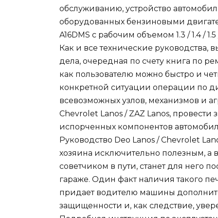
обслуживанию, устройство автомобиле
оборудованных бензиновыми двигателя
A16DMS с рабочим объемом 1.3 / 1.4 / 1.5 / 
Как и все технические руководства,
дела, очередная по счету книга по ре
как пользователю можно быстро и че
конкретной ситуации операции по ди
всевозможных узлов, механизмов и агр
Chevrolet Lanos / ZAZ Lanos, провест
испорченных компонентов автомоби
Руководство Deo Lanos / Chevrolet Lan
хозяина исключительно полезным, а 
советчиком в пути, станет для него
гараже. Один факт наличия такого пе
придает водителю машины дополните
защищенности и, как следствие, увер