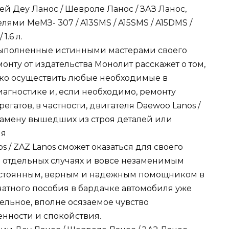
й Деу Ланос / Шевроле Ланос / ЗАЗ Ланос,
ми MеМЗ- 307 / A13SMS / A15SMS / A15DMS /
1.6 л.
 выполненные истинными мастерами своего
монту от издательства Монолит расскажет о том,
тко осуществить любые необходимые в
агностике и, если необходимо, ремонту
егатов, в частности, двигателя Daewoo Lanos /
и замену вышедших из строя деталей или
ля
os / ZAZ Lanos сможет оказаться для своего
в отдельных случаях и вовсе незаменимым
 постоянным, верным и надежным помощником в
чатного пособия в бардачке автомобиля уже
льное, вполне осязаемое чувство
енности и спокойствия.