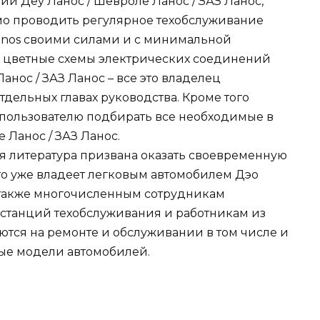
и Деу Ланос / Шевроле Ланос / ЗАЗ Ланос,
имо проводить регулярное техобслуживание
 Lanos своими силами и с минимальной
, цветные схемы электрических соединений
анос / ЗАЗ Ланос – все это владелец
тдельных главах руководства. Кроме того
пользователю подбирать все необходимые в
 Ланос / ЗАЗ Ланос.
 литература призвана оказать своевременную
то уже владеет легковым автомобилем Дэо
а также многочисленным сотрудникам
 станций техобслуживания и работникам из
ются на ремонте и обслуживании в том числе и
мые модели автомобилей.