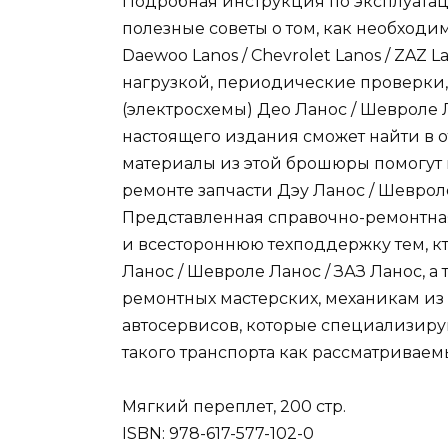
Подробная инструкция по эксплуатаци
полезные советы о том, как необход
Daewoo Lanos / Chevrolet Lanos / ZAZ
нагрузкой, периодические проверки
(электросхемы) Део Ланос / Шевроле Л
настоящего издания сможет найти в о
материалы из этой брошюры помогут 
ремонте запчасти Дэу Ланос / Шевроле
Представленная справочно-ремонтная
и всестороннюю техподдержку тем, к
Ланос / Шевроле Ланос / ЗАЗ Ланос, 
ремонтных мастерских, механикам из
автосервисов, которые специализиру
такого транспорта как рассматривае
Мягкий переплет, 200 стр.
ISBN: 978-617-577-102-0