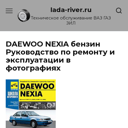
Перейти
lada-river.ru
к
содержанию
Техническое обслуживание ВАЗ ГАЗ
ЗИЛ
DAEWOO NEXIA бензин
Руководство по ремонту и
эксплуатации в
фотографиях