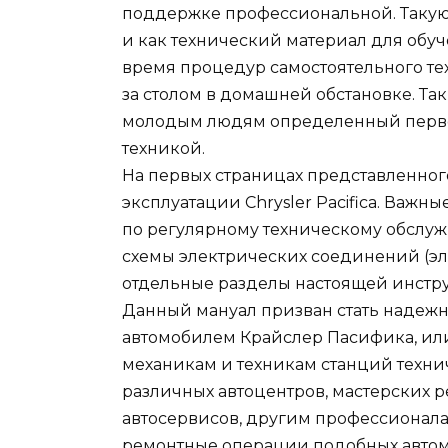
поддержке профессиональной. Такую 
и как технический материал для обу
время процедур самостоятельного те
за столом в домашней обстановке. Та
молодым людям определенный первон
техникой.
На первых страницах представленно
эксплуатации Chrysler Pacifica. Важ
по регулярному техническому обслу
схемы электрических соединений (эл
отдельные разделы настоящей инстру
Данный мануал призван стать надежн
автомобилем Крайслер Пасифика, или
механикам и техникам станций техни
различных автоцентров, мастерских 
автосервисов, другим профессионал
ремонтные операции подобных авто