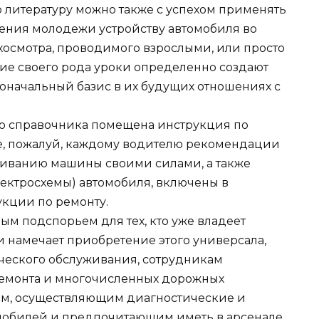
литературу можно также с успехом применять
чения молодежи устройству автомобиля во
хосмотра, проводимого взрослыми, или просто
кие своего рода уроки определенно создают
ачальный базис в их будущих отношениях с
го справочника помещена инструкция по
ные, пожалуй, каждому водителю рекомендации
живанию машины своими силами, а также
ектросхемы) автомобиля, включены в
кции по ремонту.
ым подспорьем для тех, кто уже владеет
 намечает приобретение этого универсала,
ческого обслуживания, сотрудникам
ремонта и многочисленных дорожных
ам, осуществляющим диагностические и
мобилей и предпочитающим иметь в арсенале