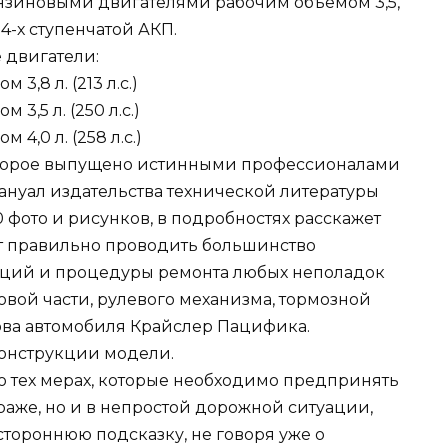
нзиновыми двигателями рабочим объемом 3,5,
 4-х ступенчатой АКП.
 двигатели:
,8 л. (213 л.с.)
,5 л. (250 л.с.)
4,0 л. (258 л.с.)
которое выпущено истинными профессионалами
ануал издательства технической литературы
0 фото и рисунков, в подробностях расскажет
ет правильно проводить большинство
ций и процедуры ремонта любых неполадок
вой части, рулевого механизма, тормозной
ова автомобиля Крайслер Пацифика.
онструкции модели.
о тех мерах, которые необходимо предпринять
араже, но и в непростой дорожной ситуации,
стороннюю подсказку, не говоря уже о