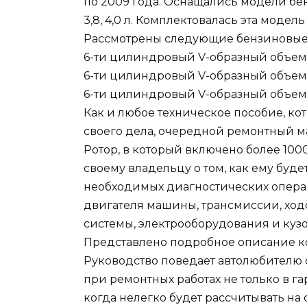
по 2009 года. Оснащались модели бе
3,8, 4,0 л. Комплектовалась эта модель
Рассмотрены следующие бензиновые
6-ти цилиндровый V-образный объемом 3
6-ти цилиндровый V-образный объемом 3
6-ти цилиндровый V-образный объемом 
Как и любое техническое пособие, 
своего дела, очередной ремонтный м
Ротор, в который включено более 100
своему владельцу о том, как ему буд
необходимых диагностических опера
двигателя машины, трансмиссии, ходо
системы, электрооборудования и куз
Представлено подробное описание к
Руководство поведает автолюбителю 
при ремонтных работах не только в г
когда нелегко будет рассчитывать на 