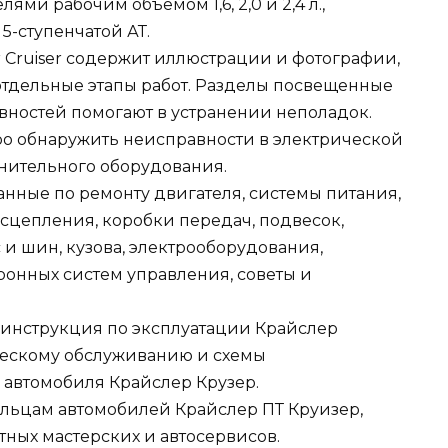
и рабочим объемом 1,6, 2,0 и 2,4 л.,
5-ступенчатой АТ.
r Cruiser содержит иллюстрации и фотографии,
тдельные этапы работ. Разделы посвещенные
вностей помогают в устранении неполадок.
ро обнаружить неисправности в электрической
лнительного оборудования.
анные по ремонту двигателя, системы питания,
 сцепления, коробки передач, подвесок,
 и шин, кузова, электрооборудования,
онных систем управления, советы и
 инструкция по эксплуатации Крайслер
ческому обслуживанию и схемы
 автомобиля Крайслер Крузер.
ельцам автомобилей Крайслер ПТ Круизер,
тных мастерских и автосервисов.