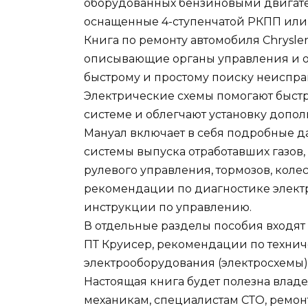
оборудованных бензиновыми двигателям
оснащенные 4-ступенчатой РКПП или 
Книга по ремонту автомобиля Chrysle
описывающие органы управления и о
быстрому и простому поиску неиспра
Электрические схемы помогают быст
системе и облегчают установку допо
Мануал включает в себя подробные д
системы выпуска отработавших газов,
рулевого управления, тормозов, колес
рекомендации по диагностике электр
инструкции по управлению.
В отдельные разделы пособия входят
ПТ Круисер, рекомендации по техни
электрооборудования (электросхемы)
Настоящая книга будет полезна влад
механикам, специалистам СТО, ремон