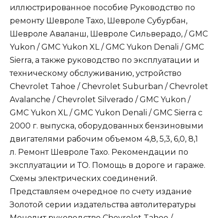
иллюстрированное пособие Руководство по
ремонту Шевроле Тахо, Шевроле Субурбан,
Шевроле Аваланш, Шевроле Сильверадо, / GMC
Yukon / GMC Yukon XL / GMC Yukon Denali / GMC
Sierra, а также руководство по эксплуатации и
техническому обслуживанию, устройство
Chevrolet Tahoe / Chevrolet Suburban / Chevrolet
Avalanche / Chevrolet Silverado / GMC Yukon /
GMC Yukon XL / GMC Yukon Denali / GMC Sierra c
2000 г. выпуска, оборудованных бензиновыми
двигателями рабочим объемом 4,8, 5,3, 6,0, 8,1
л. Ремонт Шевроле Тахо. Рекомендации по
эксплуатации и ТО. Помощь в дороге и гараже.
Схемы электрических соединений.
Представляем очередное по счету издание
Золотой серии издательства автолитературы
Монолит руководство Chevrolet Tahoe /