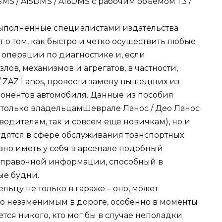
MS / A15DMS / A16DMS с рабочим объемом 1.3 /
 выполненные специалистами издательства
 о том, как быстро и четко осуществить любые
операции по диагностике и, если
ов, механизмов и агрегатов, в частности,
s / ZAZ Lanos, провести замену вышедших из
онентов автомобиля. Данные из пособия
е только владельцамШеврале Ланос / Део Ланос
водителям, так и совсем еще новичкам), но и
дятся в сфере обслуживания транспортных
зно иметь у себя в арсенале подобный
справочной информации, способный в
ые будни.
ьцу не только в гараже – оно, может
но незаменимым в дороге, особенно в моменты
тся никого, кто мог бы в случае неполадки