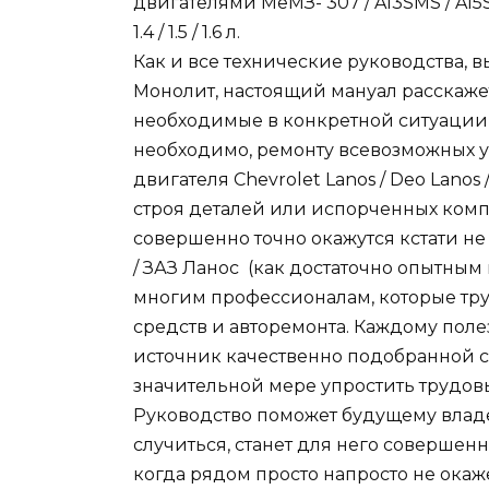
двигателями MеМЗ- 307 / A13SMS / A15S
1.4 / 1.5 / 1.6 л.
Как и все технические руководства,
Монолит, настоящий мануал расскажет
необходимые в конкретной ситуации 
необходимо, ремонту всевозможных узл
двигателя Chevrolet Lanos / Deo Lano
строя деталей или испорченных комп
совершенно точно окажутся кстати н
/ ЗАЗ Ланос (как достаточно опытным 
многим профессионалам, которые тру
средств и авторемонта. Каждому поле
источник качественно подобранной 
значительной мере упростить трудов
Руководство поможет будущему владел
случиться, станет для него совершен
когда рядом просто напросто не окаже