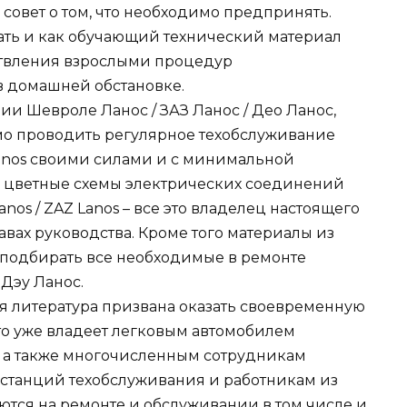
 совет о том, что необходимо предпринять.
ать и как обучающий технический материал
твления взрослыми процедур
в домашней обстановке.
и Шевроле Ланос / ЗАЗ Ланос / Део Ланос,
имо проводить регулярное техобслуживание
 Lanos своими силами и с минимальной
, цветные схемы электрических соединений
Lanos / ZAZ Lanos – все это владелец настоящего
авах руководства. Кроме того материалы из
 подбирать все необходимые в ремонте
 Дэу Ланос.
 литература призвана оказать своевременную
то уже владеет легковым автомобилем
nos, а также многочисленным сотрудникам
 станций техобслуживания и работникам из
ются на ремонте и обслуживании в том числе и