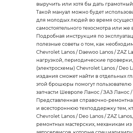
выручить или хотя бы дать грамотный
Такой мануал можно будет использов
для молодых людей во время осущес
самостоятельного техосмотра или же 
Подробная инструкция по эксплуатаци
полезные советы о том, как необход
Chevrolet Lanos / Daewoo Lanos / ZAZ
нагрузкой, периодические проверки
(электросхемы) Chevrolet Lanos / Deo 
издания сможет найти в отдельных гл
этой брошюры помогут пользователю
запчасти Шевроле Ланос / ЗАЗ Ланос /
Представленная справочно-ремонтная
и всестороннюю техподдержку тем, к
Chevrolet Lanos / Deo Lanos / ZAZ La
ремонтных мастерских, механикам из
автосервисов, которые специализиру