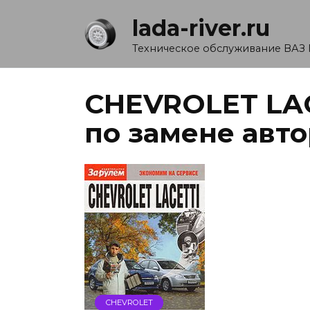
Перейти
lada-river.ru
к
содержанию
Техническое обслуживание ВАЗ 
CHEVROLET LA
по замене авт
CHEVROLET