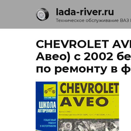
Перейти
lada-river.ru
к
содержанию
Техническое обслуживание ВАЗ 
CHEVROLET AV
Авео) с 2002 б
по ремонту в 