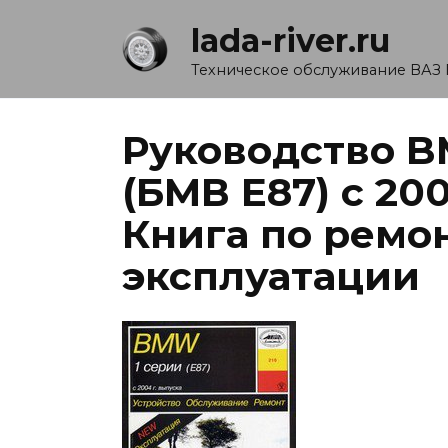
Перейти
lada-river.ru
к
содержанию
Техническое обслуживание ВАЗ 
Руководство BM
(БМВ Е87) c 20
Книга по ремо
эксплуатации