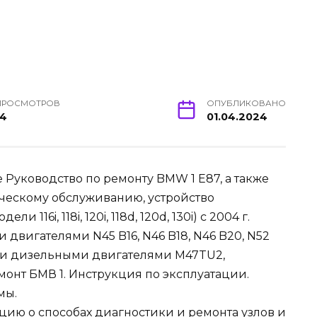
ПРОСМОТРОВ
ОПУБЛИКОВАНО
14
01.04.2024
уководство по ремонту BMW 1 E87, а также
ическому обслуживанию, устройство
 116i, 118i, 120i, 118d, 120d, 130i) с 2004 г.
двигателями N45 B16, N46 B18, N46 B20, N52
0 л. и дизельными двигателями M47TU2,
онт БМВ 1. Инструкция по эксплуатации.
мы.
ию о способах диагностики и ремонта узлов и