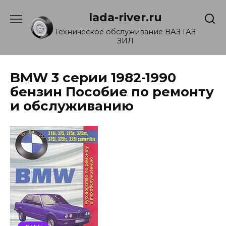
Перейти
lada-river.ru
к
содержанию
Техническое обслуживание ВАЗ ГАЗ
ЗИЛ
BMW 3 серии 1982-1990
бензин Пособие по ремонту
и обслуживанию