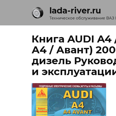
Перейти
lada-river.ru
к
содержанию
Техническое обслуживание ВАЗ 
Книга AUDI A4 
А4 / Авант) 20
дизель Руково
и эксплуатаци