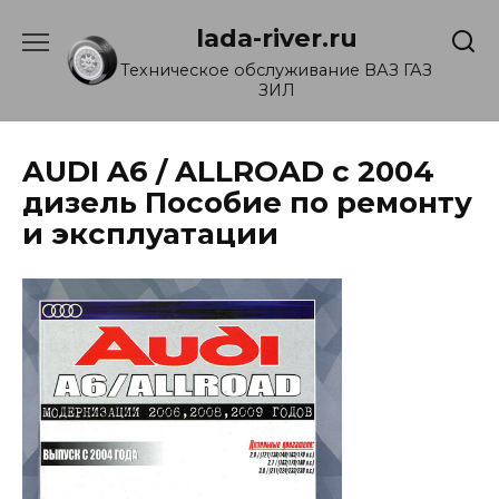
Перейти
lada-river.ru
к
содержанию
Техническое обслуживание ВАЗ ГАЗ
ЗИЛ
AUDI A6 / ALLROAD с 2004
дизель Пособие по ремонту
и эксплуатации