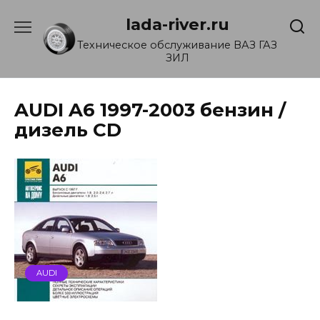
Перейти
lada-river.ru
к
содержанию
Техническое обслуживание ВАЗ ГАЗ
ЗИЛ
AUDI A6 1997-2003 бензин /
дизель CD
AUDI