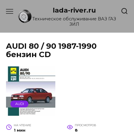
Перейти
lada-river.ru
к
содержанию
Техническое обслуживание ВАЗ ГАЗ
ЗИЛ
AUDI 80 / 90 1987-1990
бензин CD
AUDI
НА ЧТЕНИЕ
ПРОСМОТРОВ
1 мин
8