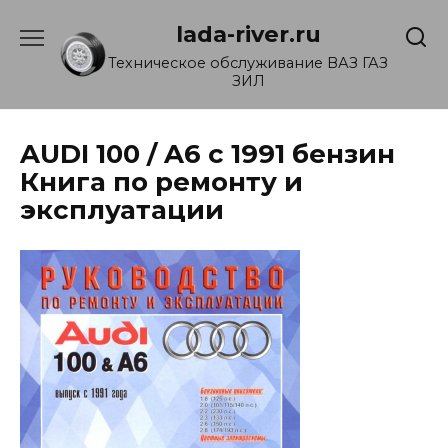
Перейти
lada-river.ru
к
содержанию
Техническое обслуживание ВАЗ ГАЗ
ЗИЛ
AUDI 100 / A6 c 1991 бензин
Книга по ремонту и
эксплуатации