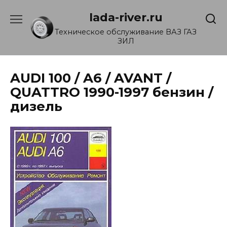
Перейти
lada-river.ru
к
содержанию
Техническое обслуживание ВАЗ ГАЗ
ЗИЛ
AUDI 100 / A6 / AVANT /
QUATTRO 1990-1997 бензин /
дизель