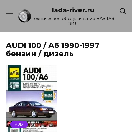
Перейти
lada-river.ru
к
содержанию
Техническое обслуживание ВАЗ ГАЗ
ЗИЛ
AUDI 100 / A6 1990-1997
бензин / дизель
AUDI