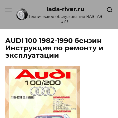
Перейти
lada-river.ru
к
содержанию
Техническое обслуживание ВАЗ ГАЗ
ЗИЛ
AUDI 100 1982-1990 бензин
Инструкция по ремонту и
эксплуатации