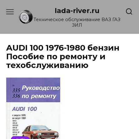
Перейти
lada-river.ru
к
содержанию
Техническое обслуживание ВАЗ ГАЗ
ЗИЛ
AUDI 100 1976-1980 бензин
Пособие по ремонту и
техобслуживанию