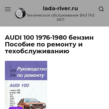
Перейти
lada-river.ru
к
содержанию
Техническое обслуживание ВАЗ ГАЗ
ЗИЛ
AUDI 100 1976-1980 бензин
Пособие по ремонту и
техобслуживанию