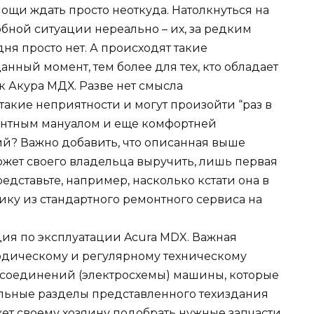
щи ждать просто неоткуда. Натолкнуться на
бной ситуации нереально – их, за редким
ня просто нет. А происходят такие
нный момент, тем более для тех, кто обладает
 Акура МДХ. Разве нет смысла
 такие неприятности и могут произойти “раз в
емонтным мануалом и еще комфортней
ий? Важно добавить, что описанная выше
ожет своего владельца выручить, лишь первая
едставьте, например, насколько кстати она в
ику из стандартного ремонтного сервиса на
ия по эксплуатации Acura MDX. Важная
дическому и регулярному техническому
 соединений (электросхемы) машины, которые
льные разделы представленного техиздания
жет своему хозяину подобрать нужные запчасти