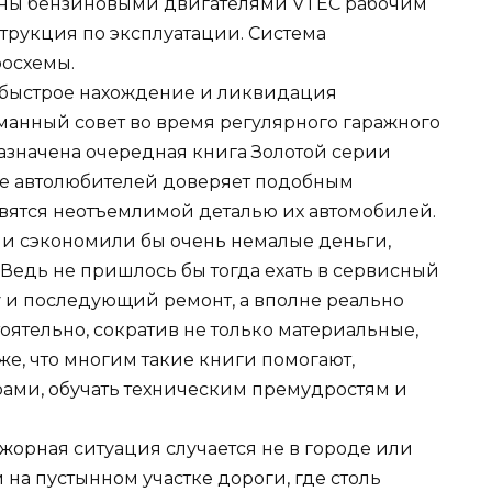
ваны бензиновыми двигателями VTEC рабочим
струкция по эксплуатации. Система
росхемы.
 быстрое нахождение и ликвидация
манный совет во время регулярного гаражного
назначена очередная книга Золотой серии
ше автолюбителей доверяет подобным
вятся неотъемлимой деталью их автомобилей.
они сэкономили бы очень немалые деньги,
Ведь не пришлось бы тогда ехать в сервисный
 и последующий ремонт, а вполне реально
ятельно, сократив не только материальные,
же, что многим такие книги помогают,
ами, обучать техническим премудростям и
ажорная ситуация случается не в городе или
 на пустынном участке дороги, где столь