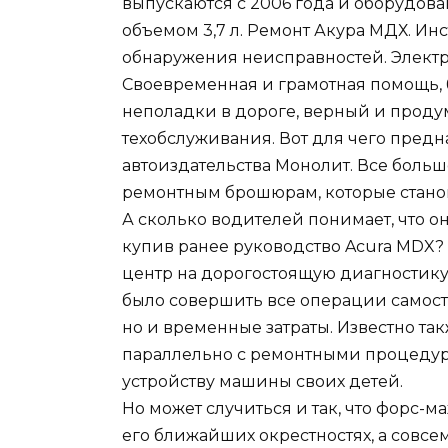
выпускаются с 2006 года и оборудо
объемом 3,7 л. Ремонт Акура МДХ. Ин
обнаружения неисправностей. Элект
Своевременная и грамотная помощь,
неполадки в дороге, верный и проду
техобслуживания. Вот для чего пред
автоиздательства Монолит. Все боль
ремонтным брошюрам, которые стано
А сколько водителей понимает, что 
купив ранее руководство Acura MDX? 
центр на дорогостоящую диагностику
было совершить все операции самосто
но и временные затраты. Известно так
параллельно с ремонтными процедур
устройству машины своих детей.
Но может случиться и так, что форс-м
его ближайших окрестностях, а совсем