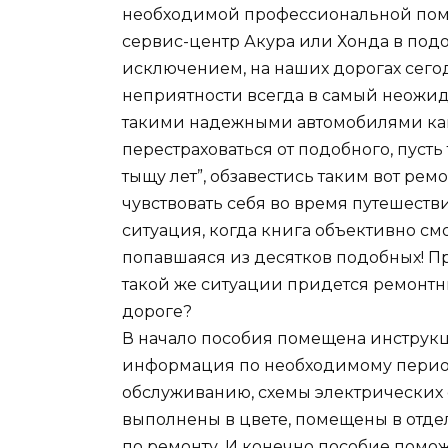
необходимой профессиональной помо
сервис-центр Акура или Хонда в подо
исключением, на наших дорогах сегод
неприятности всегда в самый неожида
такими надежными автомобилями как
перестраховаться от подобного, пусть
тыщу лет”, обзавестись таким вот р
чувствовать себя во время путешеств
ситуация, когда книга объективно см
попавшаяся из десятков подобных! Пр
такой же ситуации придется ремонтн
дороге?
В начало пособия помещена инструкц
информация по необходимому перио
обслуживанию, схемы электрических
выполнены в цвете, помещены в отде
по ремонту. И конечно пособие помо