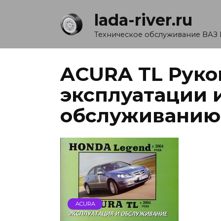
Перейти
lada-river.ru
к
содержанию
Техническое обслуживание ВАЗ 
ACURA TL Руко
эксплуатации 
обслуживанию
ACURA