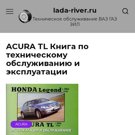
Перейти
lada-river.ru
к
содержанию
Техническое обслуживание ВАЗ ГАЗ
ЗИЛ
ACURA TL Книга по
техническому
обслуживанию и
эксплуатации
ACURA