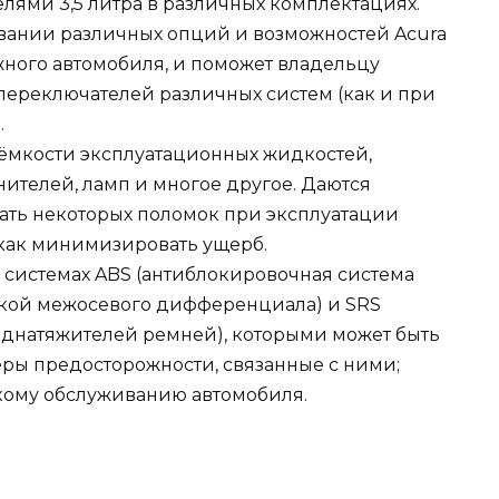
ями 3,5 литра в различных комплектациях.
вании различных опций и возможностей Acura
жного автомобиля, и поможет владельцу
переключателей различных систем (как и при
.
 ёмкости эксплуатационных жидкостей,
телей, ламп и многое другое. Даются
жать некоторых поломок при эксплуатации
о как минимизировать ущерб.
системах ABS (антиблокировочная система
овкой межосевого дифференциала) и SRS
еднатяжителей ремней), которыми может быть
ры предосторожности, связанные с ними;
ому обслуживанию автомобиля.